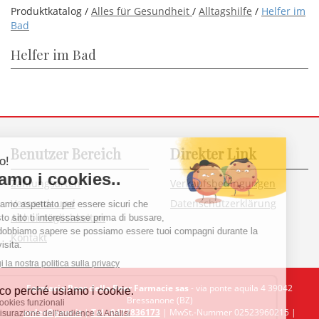
Produktkatalog /
Alles für Gesundheit
/
Alltagshilfe
/
Helfer im
Bad
Helfer im Bad
Benutzer Bereich
Direkter Link
Zahlungsarten
Verkaufsbedingungen
Versand- und
Datenschutzerklärung
Abholmöglichkeiten
Kontakt
Farmacia Peer della Peer Farmacie sas
- via ponte aquila 4 39042
Bressanone (BZ)
order@peer.it
|
Tel.: 0472836173
| MwSt.-Nummer 02523960215 |