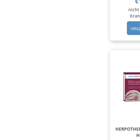
€
nicht
Kran
HIN
HERPOTHER
H