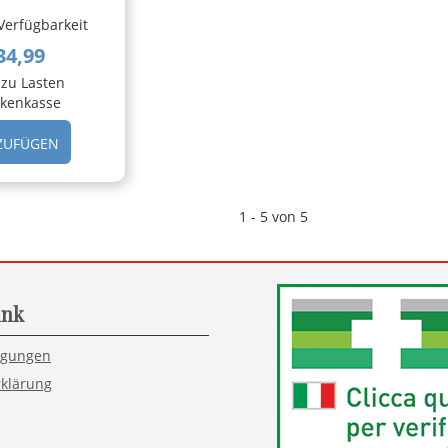
Verfügbarkeit
34,99
 zu Lasten
kenkasse
HINZUFÜGEN HERPOTHERM
ZUFÜGEN
DISP
ELETTR
HERPES AL
1 - 5 von 5
CARRELLO
ink
ngungen
klärung