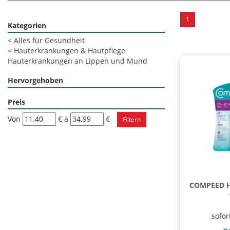
1
Kategorien
<
Alles für Gesundheit
<
Hauterkrankungen & Hautpflege
Hauterkrankungen an Lippen und Mund
Hervorgehoben
Preis
filtra
filtra
Von
€
a
€
da
a
COMPEED H
sofor