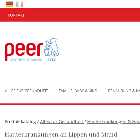
Passa
al
contenuto
KONTAKT
principale
Apotheke
Peer
Brixen
ALLES FÜR GESUNDHEIT
FAMILIE, BABY & KIND
ERNÄHRUNG & 
Produktkatalog /
Alles für Gesundheit
/
Hauterkrankungen & Hau
Hauterkrankungen an Lippen und Mund