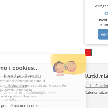
Geringe 
€
nicht
Kran
HIN
1
Benutzer Bereich
Direkter L
Zahlungsarten
Verkaufsbedi
Versand- und Abholmöglichkeiten
Datenschutzer
Kontakt