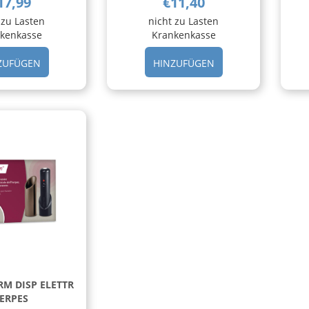
17,99
€11,40
 zu Lasten
nicht zu Lasten
kenkasse
Krankenkasse
HINZUFÜGEN COMPEED
HINZUFÜGEN LYSIN
ZUFÜGEN
HINZUFÜGEN
HERPES
PLUS
LABIALE
30CPS AL
15PZ AL
CARRELLO
CARRELLO
M DISP ELETTR
ERPES