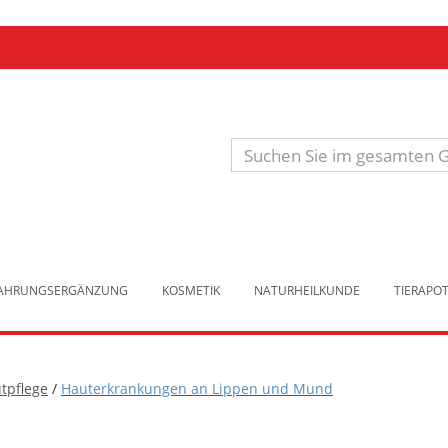
Produkt
suchen
NAHRUNGSERGÄNZUNG
KOSMETIK
NATURHEILKUNDE
TIERAPO
tpflege
/
Hauterkrankungen an Lippen und Mund