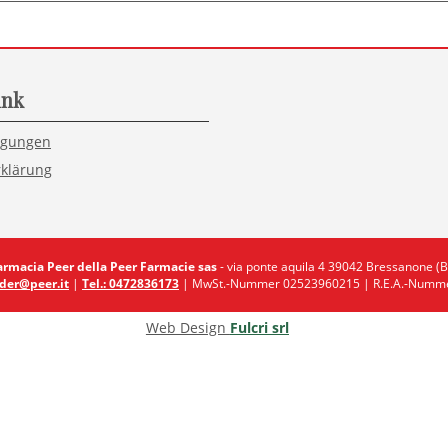
ink
ngungen
klärung
armacia Peer della Peer Farmacie sas
- via ponte aquila 4 39042 Bressanone (B
der@peer.it
|
Tel.: 0472836173
| MwSt.-Nummer 02523960215 | R.E.A.-Numme
Web Design
Fulcri srl