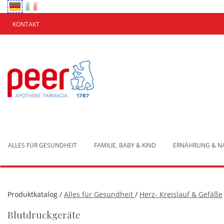
Passa
al
contenuto
KONTAKT
principale
Apotheke
Peer
Brixen
ALLES FÜR GESUNDHEIT
FAMILIE, BABY & KIND
ERNÄHRUNG & 
Produktkatalog /
Alles für Gesundheit
/
Herz- Kreislauf & Gefäße
Blutdruckgeräte