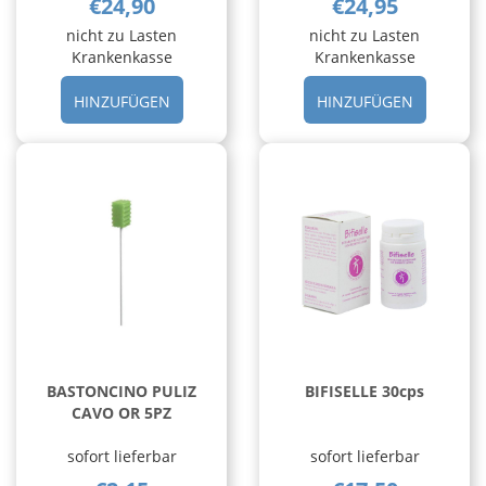
€24,90
€24,95
nicht zu Lasten
nicht zu Lasten
Krankenkasse
Krankenkasse
HINZUFÜGEN AMARA
HINZUFÜ
HINZUFÜGEN
HINZUFÜGEN
50ML
30CPR
GTT
OROSOLU
PASCOE AL
CARRELL
CARRELLO
BASTONCINO PULIZ
BIFISELLE 30cps
CAVO OR 5PZ
sofort lieferbar
sofort lieferbar