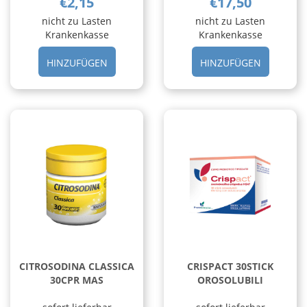
€2,15
€17,50
nicht zu Lasten
nicht zu Lasten
Krankenkasse
Krankenkasse
HINZUFÜGEN BASTONCINO
HINZUFÜG
HINZUFÜGEN
HINZUFÜGEN
PULIZ
30CPS AL
CAVO
CARRELL
OR
5PZ AL
CARRELLO
CITROSODINA CLASSICA
CRISPACT 30STICK
30CPR MAS
OROSOLUBILI