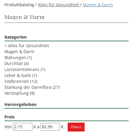
Produktkatalog /
Alles für Gesundheit
/
Magen & Darm
Magen & Darm
Kategorien
<
Alles für Gesundheit
Magen & Darm
Blähungen
(1)
Durchfall
(4)
Lactoseintoleranz
(1)
Leber & Galle
(1)
Sodbrennen
(12)
Stärkung der Darmflora
(27)
Verstopfung
(8)
Hervorgehoben
Preis
filtra
filtra
Von
€
a
€
da
a