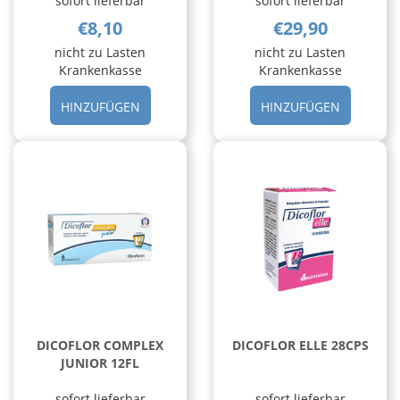
sofort lieferbar
sofort lieferbar
€8,10
€29,90
nicht zu Lasten
nicht zu Lasten
Krankenkasse
Krankenkasse
HINZUFÜGEN CITROSODINA
HINZUFÜ
HINZUFÜGEN
HINZUFÜGEN
CLASSICA
30STICK
30CPR
OROSOLU
MAS AL
CARRELL
CARRELLO
DICOFLOR COMPLEX
DICOFLOR ELLE 28CPS
JUNIOR 12FL
sofort lieferbar
sofort lieferbar