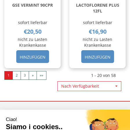
GSE VERMINT 90CPR
LACTOFLORENE PLUS
12FL
sofort lieferbar
sofort lieferbar
€20,50
€16,90
nicht zu Lasten
nicht zu Lasten
Krankenkasse
Krankenkasse
HINZUFÜGEN GSE
HINZUFÜ
HINZUFÜGEN
HINZUFÜGEN
VERMINT
PLUS
90CPR AL
12FL AL
CARRELLO
CARRELL
1 - 20 von 58
1
2
3
»
»»
Nach Verfügbarkeit
Benutzer Bereich
Direkter Link
Zahlungsarten
Verkaufsbedingungen