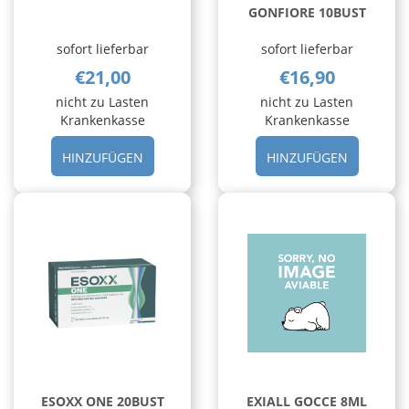
GONFIORE 10BUST
sofort lieferbar
sofort lieferbar
€21,00
€16,90
nicht zu Lasten
nicht zu Lasten
Krankenkasse
Krankenkasse
HINZUFÜGEN ENTERELLE
HINZUFÜ
HINZUFÜGEN
HINZUFÜGEN
PLUS
GONFIOR
24CPS AL
10BUST A
CARRELLO
CARRELL
ESOXX ONE 20BUST
EXIALL GOCCE 8ML