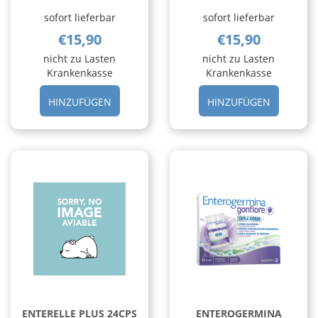
sofort lieferbar
sofort lieferbar
€15,90
€15,90
nicht zu Lasten
nicht zu Lasten
Krankenkasse
Krankenkasse
HINZUFÜGEN DULCOSOFT
HINZUFÜ
HINZUFÜGEN
HINZUFÜGEN
POLVERE
SOL
20BUST AL
ORALE
CARRELLO
250ML A
CARRELL
ENTERELLE PLUS 24CPS
ENTEROGERMINA