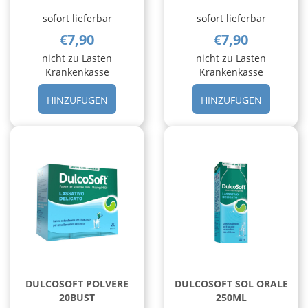
sofort lieferbar
sofort lieferbar
€7,90
€7,90
nicht zu Lasten
nicht zu Lasten
Krankenkasse
Krankenkasse
HINZUFÜGEN DIGESTIVO
HINZUFÜ
HINZUFÜGEN
HINZUFÜGEN
ANTONETTO
ANTONET
A/R
A/R
40CPR AL
LIMONE 
CARRELLO
CARRELL
DULCOSOFT POLVERE
DULCOSOFT SOL ORALE
20BUST
250ML