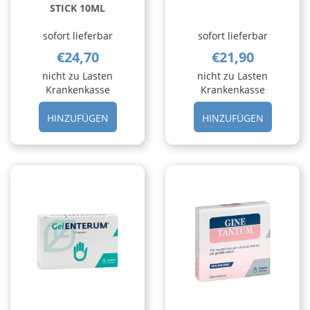
STICK 10ML
sofort lieferbar
sofort lieferbar
€24,70
€21,90
nicht zu Lasten
nicht zu Lasten
Krankenkasse
Krankenkasse
HINZUFÜGEN ESOXX
HINZUFÜ
HINZUFÜGEN
HINZUFÜGEN
ONE
GOCCE
20BUST
8ML AL
STICK
CARRELL
10ML AL
CARRELLO