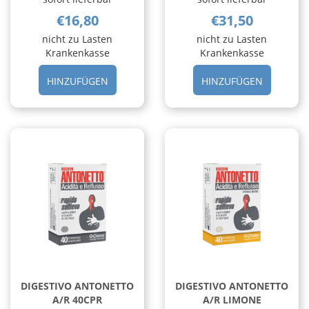
€16,80
€31,50
nicht zu Lasten
nicht zu Lasten
Krankenkasse
Krankenkasse
HINZUFÜGEN DICOFLOR
HINZUFÜ
HINZUFÜGEN
HINZUFÜGEN
COMPLEX
ELLE
JUNIOR
28CPS AL
12FL AL
CARRELL
CARRELLO
DIGESTIVO ANTONETTO
DIGESTIVO ANTONETTO
A/R 40CPR
A/R LIMONE