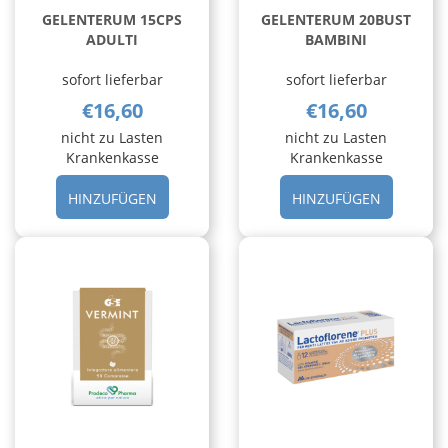
GELENTERUM 15CPS
GELENTERUM 20BUST
ADULTI
BAMBINI
sofort lieferbar
sofort lieferbar
€16,60
€16,60
nicht zu Lasten
nicht zu Lasten
Krankenkasse
Krankenkasse
HINZUFÜGEN GELENTERUM
HINZUFÜ
HINZUFÜGEN
HINZUFÜGEN
15CPS
20BUST
ADULTI AL
BAMBINI 
CARRELLO
CARRELL