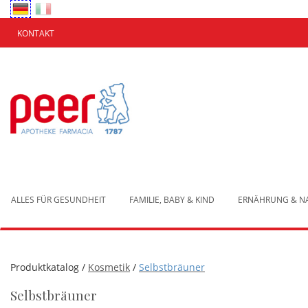
Passa
al
contenuto
KONTAKT
principale
Apotheke
Peer
Brixen
ALLES FÜR GESUNDHEIT
FAMILIE, BABY & KIND
ERNÄHRUNG & 
Produktkatalog /
Kosmetik
/
Selbstbräuner
Selbstbräuner