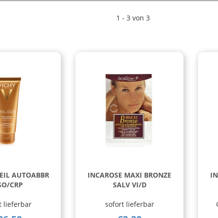
1 - 3 von 3
LEIL AUTOABBR
INCAROSE MAXI BRONZE
I
SO/CRP
SALV VI/D
t lieferbar
sofort lieferbar