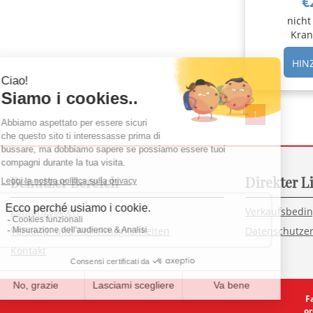
€
nicht
Kran
HIN
1
Benutzer Bereich
Direkter L
Zahlungsarten
Verkaufsbedi
Versand- und Abholmöglichkeiten
Datenschutzer
Kontakt
F
or