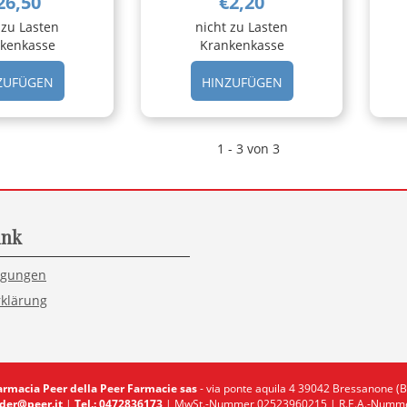
26,50
€2,20
 zu Lasten
nicht zu Lasten
kenkasse
Krankenkasse
HINZUFÜGEN IDEAL
HINZUFÜGEN INCA
ZUFÜGEN
HINZUFÜGEN
SOLEIL
MAXI
AUTOABBR
BRONZE
VISO/CRP AL
SALV
1 - 3 von 3
CARRELLO
VI/D AL
CARRELLO
ink
ngungen
klärung
armacia Peer della Peer Farmacie sas
- via ponte aquila 4 39042 Bressanone (B
der@peer.it
|
Tel.: 0472836173
| MwSt.-Nummer 02523960215 | R.E.A.-Numme