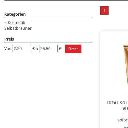
1
Kategorien
<
Kosmetik
Selbstbräuner
Preis
filtra
filtra
Von
€
a
€
da
a
IDEAL SO
VI
sofor