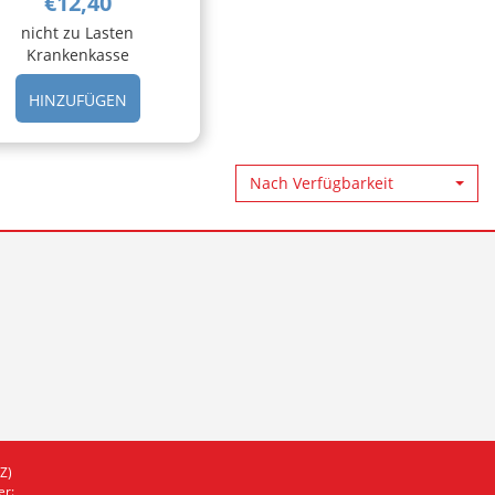
€12,40
nicht zu Lasten
Krankenkasse
ROSE
HINZUFÜGEN INCAROSE
HINZUFÜGEN
MAXI
BRONZE
7SALV AL
Nach Verfügbarkeit
CARRELLO
Z)
r: