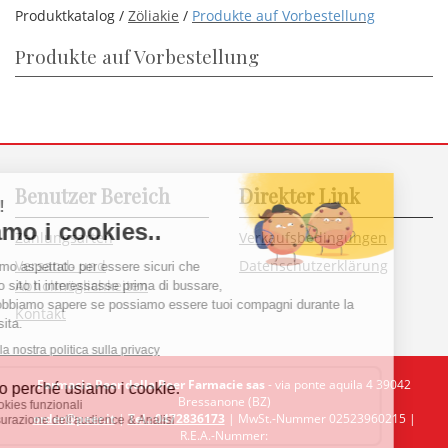
Produktkatalog /
Zöliakie
/
Produkte auf Vorbestellung
Produkte auf Vorbestellung
Benutzer Bereich
Direkter Link
Zahlungsarten
Verkaufsbedingungen
Versand- und
Datenschutzerklärung
Abholmöglichkeiten
Kontakt
Farmacia Peer della Peer Farmacie sas
- via ponte aquila 4 39042
Bressanone (BZ)
order@peer.it
|
Tel.: 0472836173
| MwSt.-Nummer 02523960215 |
R.E.A.-Nummer: