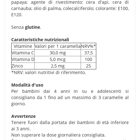
papaya; agente di rivestimento: cera d'api, cera di
carnauba; olio di palma, colecalciferolo; colorante: E100,
E120.
Senza
glutine
.
Caratteristiche nutrizionali
Vitamine
Valori per 1 caramella
NRV%*
Vitamina C
30,0 mg
37,5
Vitamina D
5,0 mcg
100
Zinco
2,5 mg
25
*NRV: valori nutritivi di riferimento.
Modalità d'uso
Per bambini dai 4 anni in su e adolescenti si
consigliano da 1 fino ad un massimo di 3 caramelle al
giorno.
Avvertenze
Tenere fuori dalla portata dei bambini di età inferiore
ai 3 anni.
Non superare la dose giornaliera consigliata.